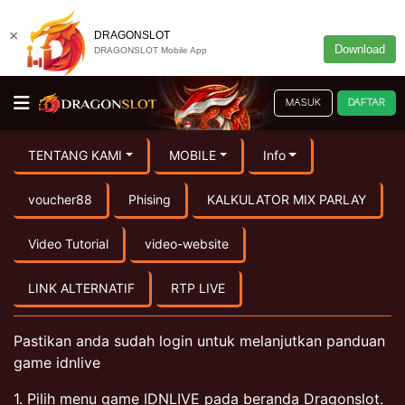
×
DRAGONSLOT
Download
DRAGONSLOT Mobile App
MASUK
DAFTAR
TENTANG KAMI
MOBILE
Info
voucher88
Phising
KALKULATOR MIX PARLAY
Video Tutorial
video-website
LINK ALTERNATIF
RTP LIVE
Pastikan anda sudah login untuk melanjutkan panduan
game idnlive
1. Pilih menu game IDNLIVE pada beranda Dragonslot.