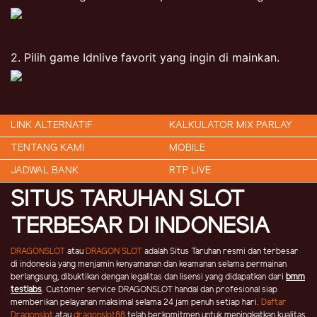
2. Pilih game Idnlive favorit yang ingin di mainkan.
LINK ALTERNATIF
KALKULATOR MIX PARLAY
TENTANG KAMI
MOBILE
JADWAL BANK
RTP LIVE
SITUS TARUHAN SLOT
TERBESAR DI INDONESIA
DRAGONSLOT
atau
DRAGON SLOT
adalah Situs Taruhan resmi dan terbesar
di indonesia yang menjamin kenyamanan dan keamanan selama permainan
berlangsung, dibuktikan dengan legalitas dan lisensi yang didapatkan dari
bmm
testlabs
. Customer service DRAGONSLOT handal dan profesional siap
memberikan pelayanan maksimal selama 24 jam penuh setiap hari.
Daftar
Dragonslot
atau
dragonslot88
telah berkomitmen untuk meningkatkan kualitas