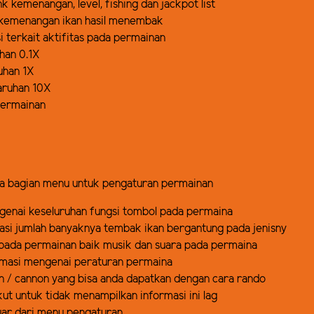
k kemenangan, level, fishing dan jackpot list
t kemenangan ikan hasil menembak
i terkait aktifitas pada permainan
han 0.1X
uhan 1X
aruhan 10X
 permainan
pa bagian menu untuk pengaturan permainan
ngenai keseluruhan fungsi tombol pada permaina
asi jumlah banyaknya tembak ikan bergantung pada jenisny
 pada permainan baik musik dan suara pada permaina
rmasi mengenai peraturan permaina
 / cannon yang bisa anda dapatkan dengan cara rando
ut untuk tidak menampilkan informasi ini lag
eluar dari menu pengaturan