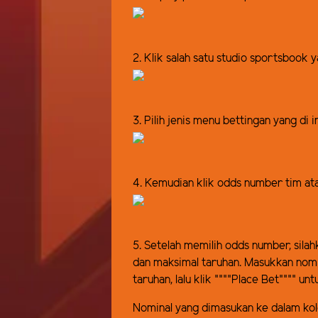
2. Klik salah satu studio sportsbook y
3. Pilih jenis menu bettingan yang di 
4. Kemudian klik odds number tim ata
5. Setelah memilih odds number, silah
dan maksimal taruhan. Masukkan nomi
taruhan, lalu klik """"Place Bet"""" u
Nominal yang dimasukan ke dalam kolo