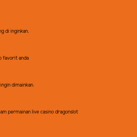
ng di inginkan.
no favorit anda
ingin dimainkan.
lam permainan live casino dragonslot