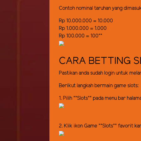
Contoh nominal taruhan yang dimasuk
Rp 10.000.000 = 10.000
Rp 1.000.000 = 1.000
Rp 100.000 = 100""
CARA BETTING S
Pastikan anda sudah login untuk mela
Berikut langkah bermain game slots:
1. Pilih ""Slots"" pada menu bar halam
2. Klik ikon Game ""Slots"" favorit k