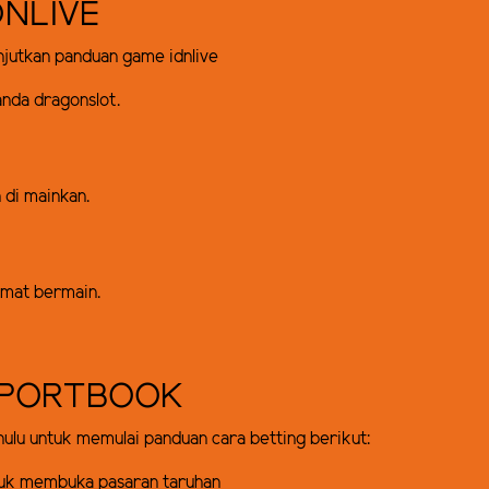
DNLIVE
njutkan panduan game idnlive
anda dragonslot.
n di mainkan.
lamat bermain.
SPORTBOOK
ahulu untuk memulai panduan cara betting berikut:
ntuk membuka pasaran taruhan