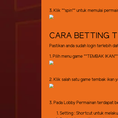
3. Klik ""spin"" untuk memulai permain
CARA BETTING T
Pastikan anda sudah login terlebih d
1. Pilih menu game ""TEMBAK IKAN""
2. Klik salah satu game tembak ikan y
3. Pada Lobby Permainan terdapat b
Setting : Shortcut untuk mela