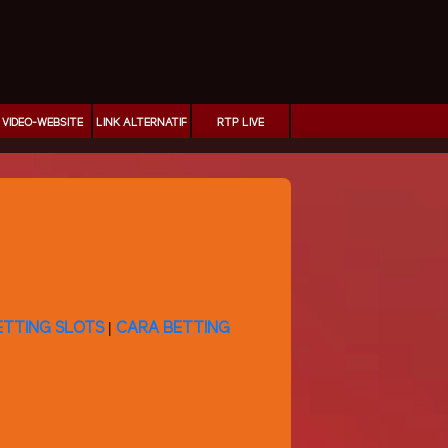
VIDEO-WEBSITE
LINK ALTERNATIF
RTP LIVE
ETTING SLOTS
|
CARA BETTING