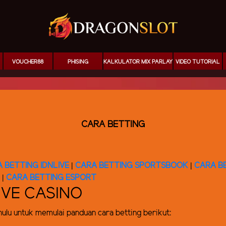
VOUCHER88
PHISING
KALKULATOR MIX PARLAY
VIDEO TUTORIAL
CARA BETTING
 BETTING IDNLIVE
|
CARA BETTING SPORTSBOOK
|
CARA B
|
CARA BETTING ESPORT
IVE CASINO
ahulu untuk memulai panduan cara betting berikut: